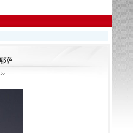
耶萨
35