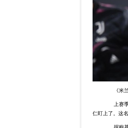
《米兰体
上赛季，
仁盯上了。这
据称基耶